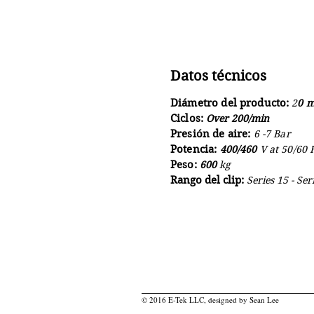
Datos técnicos
Diámetro del producto:
2
0 
Ciclos:
Over 200/min
Presión de aire:
6 -7 Bar
Potencia:
40
0/460
V at 50/60 
Peso:
600
kg
Rango del clip:
Series 15 - Ser
© 2016 E-Tek LLC, designed by Sean Lee