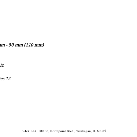
mm - 90 mm (110 mm)
Hz
ies 12
E-Tek LLC 1000 S, Northpoint Blvd., Waukegan, IL 60085