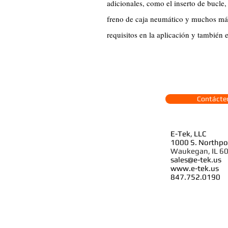
adicionales, como el inserto de bucle,
freno de caja neumático y muchos más 
requisitos en la aplicación y también 
Contácte
E-Tek, LLC
1000 S. Northpoi
Waukegan
, IL 
sales@e-tek.us
www.e-tek.us
847.752.0190